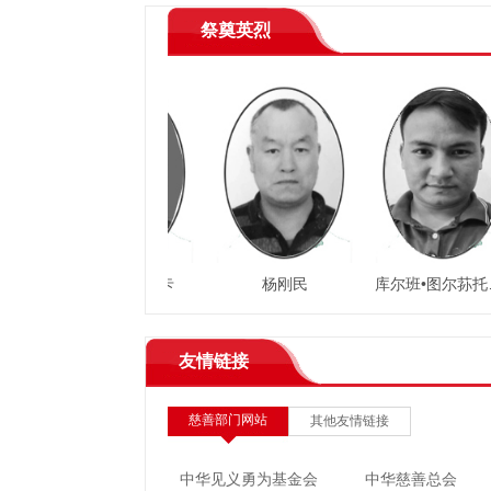
祭奠英烈
拉齐尼·巴依卡
杨刚民
库尔班•图尔荪托合提
友情链接
慈善部门网站
其他友情链接
中华见义勇为基金会
中华慈善总会