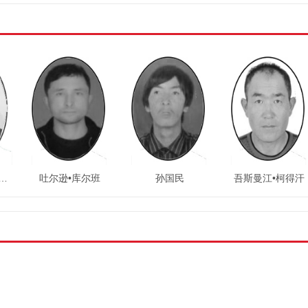
吐尔逊•库尔班
孙国民
吾斯曼江•柯得汗