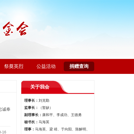
祭奠英烈
公益活动
捐赠查询
关于我会
理事长：
刘克勤
监事长：
（暂缺）
忠诚奉
副理事长：
康和平、李成功、王德勇
秘书长：
马海英
理事：
马海英、梁 靖、于向阳、陈解明、
0-16