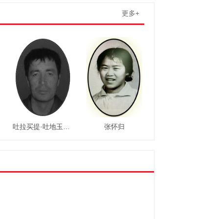
更多+
吐拉买提·吐地玉素甫
张怀归
拉古加甫