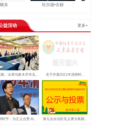
东
吐尔逊•古丽
吕守义
公益活动
更多+
勤：出席乌鲁木齐市见...
关于开展2021年清明时...
明时节：为正义点赞 向...
第九次自治区见义勇为英模...