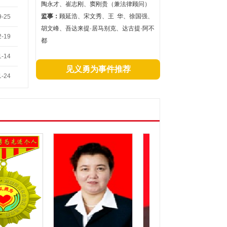
陶永才、崔志刚、窦刚贵（兼法律顾问）
监事：
顾延浩、宋文秀、王 华、徐国强、
9-25
胡文峰、吾达来提·居马别克、达古提·阿不
2-19
都
1-14
见义勇为事件推荐
1-24