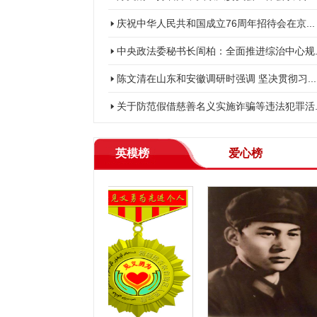
庆祝中华人民共和国成立76周年招待会在京...
中央政法委秘书长訚柏：全面推进综治中心规..
陈文清在山东和安徽调研时强调 坚决贯彻习...
关于防范假借慈善名义实施诈骗等违法犯罪活..
英模榜
爱心榜